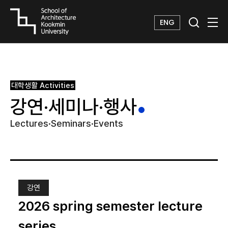
ENG
대학생활
Activities
강연·세미나·행사
Lectures·Seminars·Events
강연
2026 spring semester lecture
series