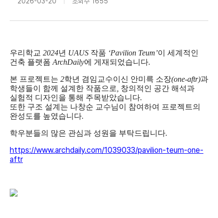
2026-03-20
조회수
1655
우리학교
2024
년
UAUS
작품
‘Pavilion Teum’
이 세계적인
건축 플랫폼
ArchDaily
에 게재되었습니다
.
본 프로젝트는
2
학년 겸임교수이신 안미륵 소장
(one-aftr)
과
학생들이 함께 설계한 작품으로
,
창의적인 공간 해석과
실험적 디자인을 통해 주목받았습니다
.
또한 구조 설계는 나창순 교수님이 참여하여 프로젝트의
완성도를 높였습니다
.
학우분들의 많은 관심과 성원을 부탁드립니다
.
https://www.archdaily.com/1039033/pavilion-teum-one-
aftr