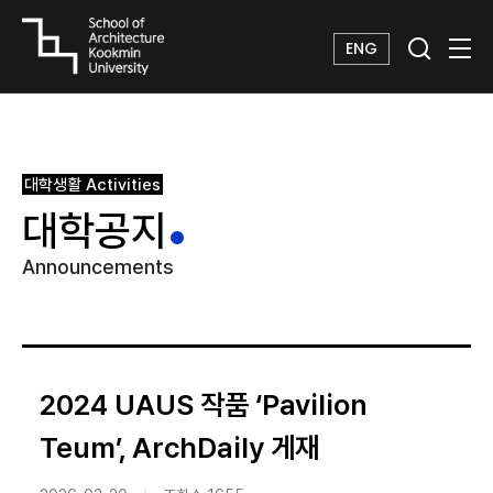
ENG
대학생활
Activities
대학공지
Announcements
2024 UAUS 작품 ‘Pavilion
Teum’, ArchDaily 게재