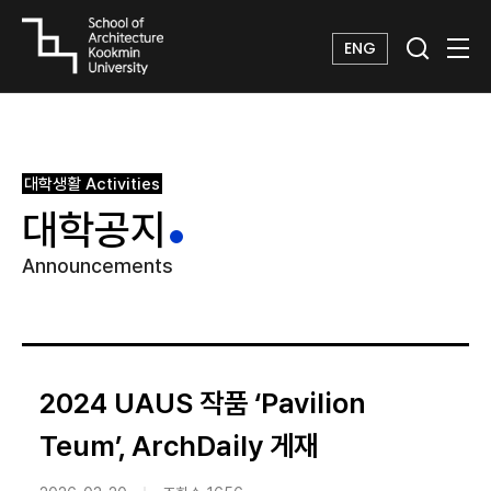
ENG
대학생활
Activities
대학공지
Announcements
2024 UAUS 작품 ‘Pavilion
Teum’, ArchDaily 게재