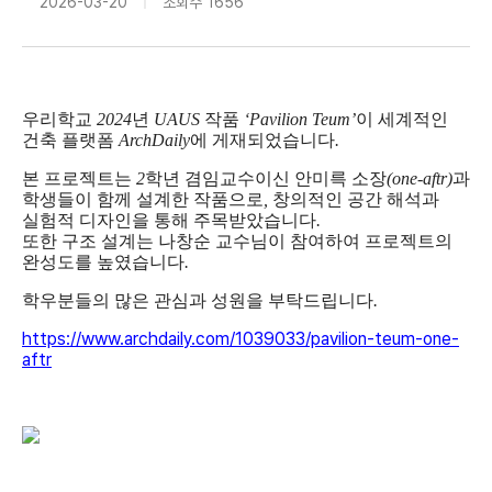
2026-03-20
조회수
1656
우리학교
2024
년
UAUS
작품
‘Pavilion Teum’
이 세계적인
건축 플랫폼
ArchDaily
에 게재되었습니다
.
본 프로젝트는
2
학년 겸임교수이신 안미륵 소장
(one-aftr)
과
학생들이 함께 설계한 작품으로
,
창의적인 공간 해석과
실험적 디자인을 통해 주목받았습니다
.
또한 구조 설계는 나창순 교수님이 참여하여 프로젝트의
완성도를 높였습니다
.
학우분들의 많은 관심과 성원을 부탁드립니다
.
https://www.archdaily.com/1039033/pavilion-teum-one-
aftr