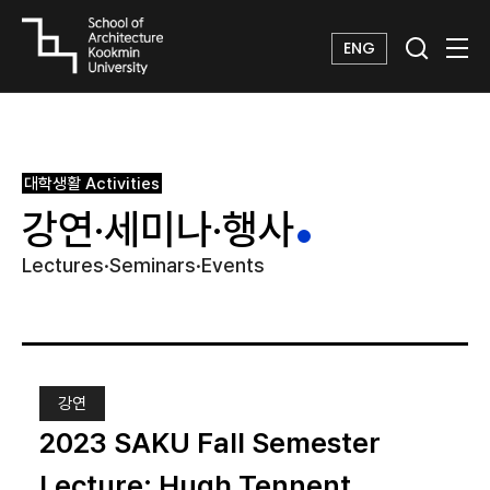
ENG
대학생활
Activities
강연·세미나·행사
Lectures·Seminars·Events
강연
2023 SAKU Fall Semester
Lecture: Hugh Tennent