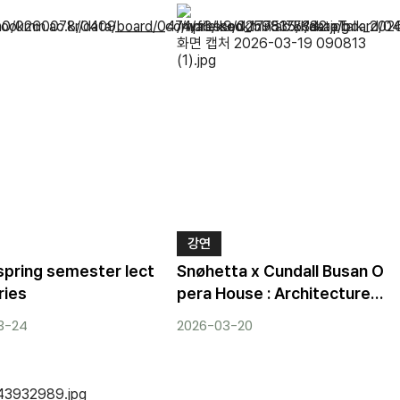
강연
spring semester lect
Snøhetta x Cundall Busan O
ries
pera House : Architecture &
Structure
3-24
2026-03-20