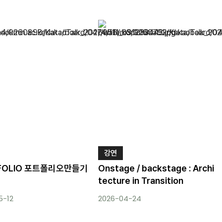
강연
FOLIO 포트폴리오만들기
Onstage / backstage : Archi
편
tecture in Transition
5-12
2026-04-24