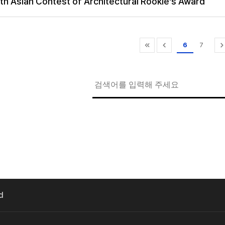
th Asian Contest of Architectural Rookie's Award
6
7
d