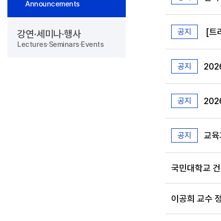
Announcements
[트
공지
강연·세미나·행사
Lectures·Seminars·Events
202
공지
20
공지
교육
공지
국민대학교 건축
이공희 교수 