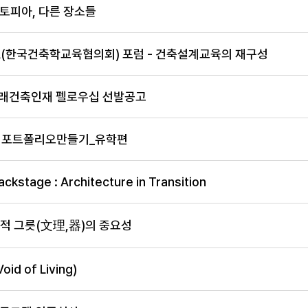
토피아, 다른 장소들
SA(한국건축학교육협의회) 포럼 - 건축설계교육의 재구성
 미래건축인재 펠로우십 선발공고
IO 포트폴리오만들기_유학편
ckstage : Architecture in Transition
어적 그릇(文理,器)의 중요성
id of Living)