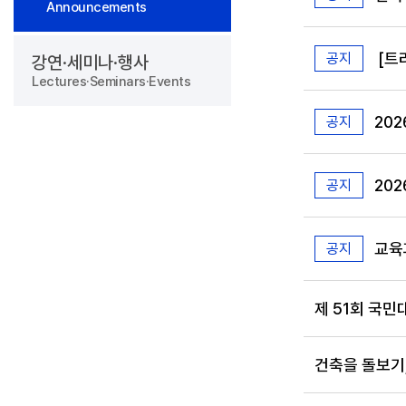
Announcements
[트
공지
강연·세미나·행사
Lectures·Seminars·Events
202
공지
20
공지
교육
공지
제 51회 국민대
건축을 돌보기