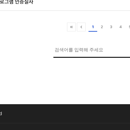
로그램 인증실사
1
2
3
4
d